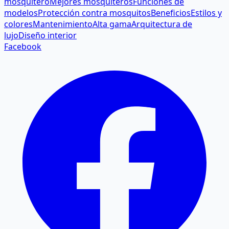
mosquitero
Mejores mosquiteros
Funciones de
modelos
Protección contra mosquitos
Beneficios
Estilos y
colores
Mantenimiento
Alta gama
Arquitectura de
lujo
Diseño interior
Facebook